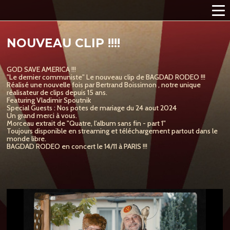
NOUVEAU CLIP !!!!
GOD SAVE AMERICA !!!
"Le dernier communiste" Le nouveau clip de BAGDAD RODEO !!!
Réalisé une nouvelle fois par Bertrand Boissimon , notre unique
réalisateur de clips depuis 15 ans.
Featuring Vladimir Spoutnik
Special Guests : Nos potes de mariage du 24 aout 2024
Un grand merci à vous.
Morceau extrait de "Quatre, l'album sans fin - part 1"
Toujours disponible en streaming et téléchargement partout dans le
monde libre.
BAGDAD RODEO en concert le 14/11 à PARIS !!!